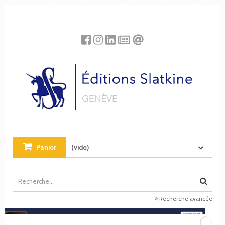
Panneau de gestion des cookies
Panier
(vide)
Recherche avancée