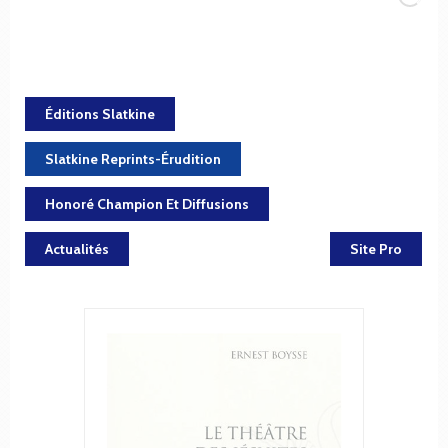
Éditions Slatkine
Slatkine Reprints-Érudition
Honoré Champion Et Diffusions
Actualités
Site Pro