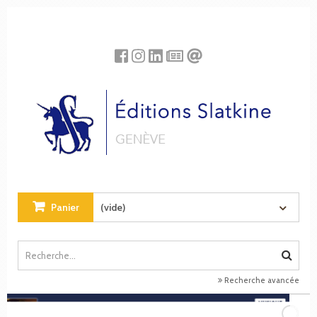
Panneau de gestion des cookies
Panier
(vide)
Recherche avancée