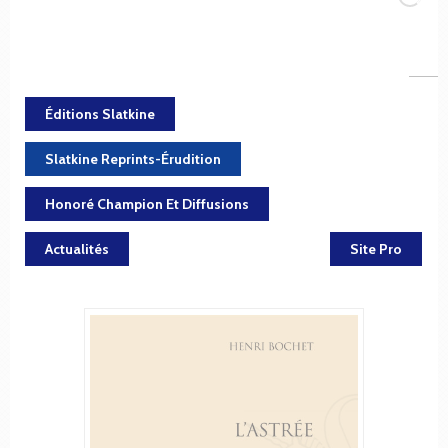
Éditions Slatkine
Slatkine Reprints-Érudition
Honoré Champion Et Diffusions
Actualités
Site Pro