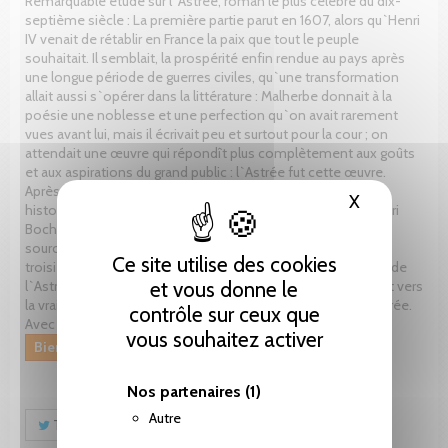
Remarquable étude sur l`Astrée, roman le plus célèbre du dix-
septième siècle : La première partie parut en 1607, alors qu`Henri
IV venait de rétablir en France la paix que tout le peuple
souhaitait. Il semblait, la prospérité enfin rendue au pays après
une longue période de guerres civiles, qu`une transformation
allait aussi s`opérer dans la littérature : Malherbe donnait à la
poésie une noblesse et une perfection qu`on avait rarement
vues avant lui, mais il écrivait peu et surtout pour la cour ; on
attendait une œuvre qui répondît plus complètement aux goûts
et aux aspirations du grand public : l`Astrée fut cette œuvre.
Après une analyse minutieuse de l`Astrée (composition,
X
Masquer le
histoires, personnages, théorie de l`amour platonique), Henri
Bochet étudie les origines du roman : sources espagnoles ;
sources italiennes ; l`Astrée dans la tradition française. La
Ce site utilise des cookies
troisième partie de l`ouvrage est consacrée à l`importance de
l`Astrée dans la formation de la littérature classique : l`effort vers
et vous donne le
la vraisemblance ; l`utilisation de l`Histoire ; le style de l`Astrée.
contrôle sur ceux que
Avec une importante bibliographie.
vous souhaitez activer
Bientôt disponible
Nos partenaires
(1)
Autre
Tweet
Partager
Pinterest