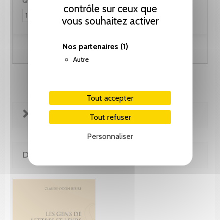
Quantité :
contrôle sur ceux que
vous souhaitez activer
Nos partenaires
(1)
Ajouter au panier
Autre
Tout accepter
FICHE TECHNIQUE
Tout refuser
Personnaliser
DE MÊME AUTEUR(E)