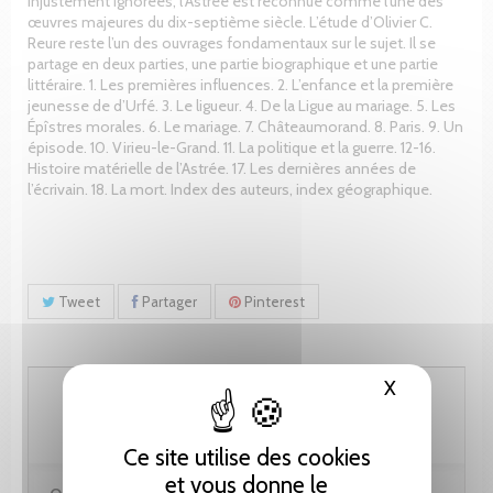
injustement ignorées, l’Astrée est reconnue comme l’une des
œuvres majeures du dix-septième siècle. L’étude d’Olivier C.
Reure reste l’un des ouvrages fondamentaux sur le sujet. Il se
partage en deux parties, une partie biographique et une partie
littéraire. 1. Les premières influences. 2. L’enfance et la première
jeunesse de d’Urfé. 3. Le ligueur. 4. De la Ligue au mariage. 5. Les
Épîstres morales. 6. Le mariage. 7. Châteaumorand. 8. Paris. 9. Un
épisode. 10. Virieu-le-Grand. 11. La politique et la guerre. 12-16.
Histoire matérielle de l’Astrée. 17. Les dernières années de
l’écrivain. 18. La mort. Index des auteurs, index géographique.
Tweet
Partager
Pinterest
X
Masquer le
76.95 CHF
Ce site utilise des cookies
et vous donne le