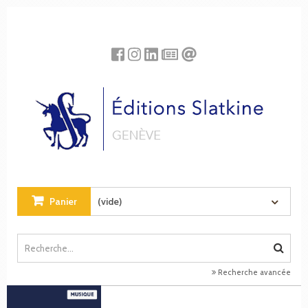
Panneau de gestion des cookies
Panier
(vide)
Recherche avancée