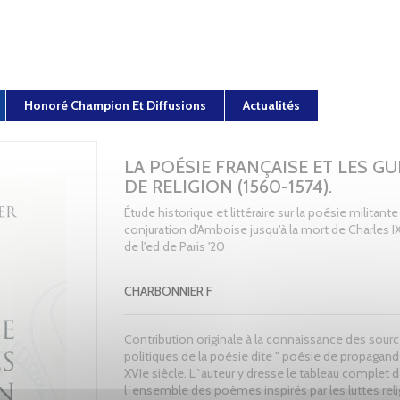
Honoré Champion Et Diffusions
Actualités
LA POÉSIE FRANÇAISE ET LES G
DE RELIGION (1560-1574).
Étude historique et littéraire sur la poésie militante
conjuration d'Amboise jusqu'à la mort de Charles I
de l'ed de Paris '20
CHARBONNIER F
Contribution originale à la connaissance des sour
politiques de la poésie dite " poésie de propagand
XVIe siècle. L`auteur y dresse le tableau complet 
l`ensemble des poèmes inspirés par les luttes rel