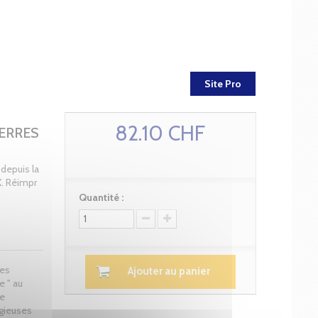
Site Pro
82.10 CHF
UERRES
 depuis la
X. Réimpr
Quantité :
ces
Ajouter au panier
e " au
de
igieuses