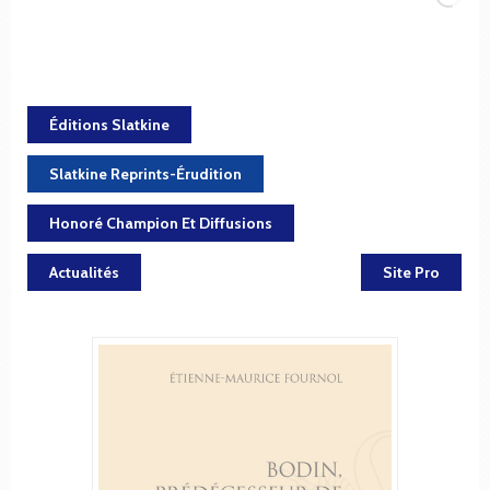
Éditions Slatkine
Slatkine Reprints-Érudition
Honoré Champion Et Diffusions
Actualités
Site Pro