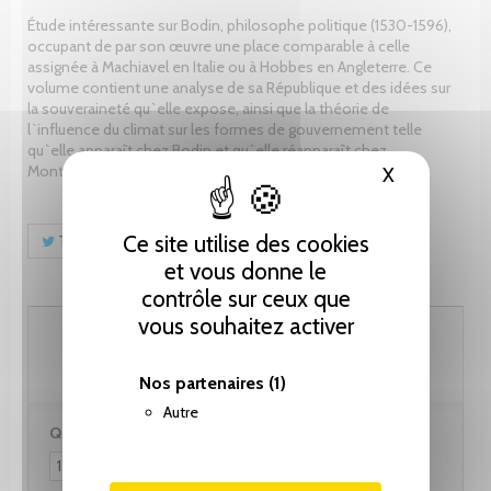
Étude intéressante sur Bodin, philosophe politique (1530-1596),
occupant de par son œuvre une place comparable à celle
assignée à Machiavel en Italie ou à Hobbes en Angleterre. Ce
volume contient une analyse de sa République et des idées sur
la souveraineté qu`elle expose, ainsi que la théorie de
l`influence du climat sur les formes de gouvernement telle
qu`elle apparaît chez Bodin et qu`elle réapparaît chez
Montesquieu, dans L`Esprit des lois.
X
Masquer le
Ce site utilise des cookies
Tweet
Partager
Pinterest
et vous donne le
contrôle sur ceux que
vous souhaitez activer
32.85 CHF
Nos partenaires
(1)
Autre
Quantité :