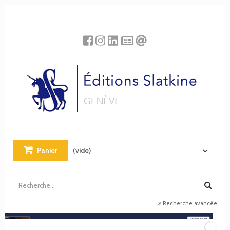
Panneau de gestion des cookies
Panier
(vide)
Recherche avancée