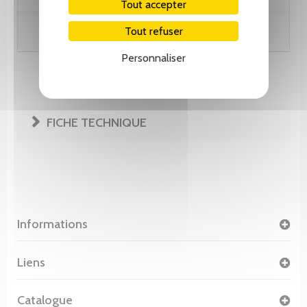
Tout accepter
Tout refuser
Ajouter au panier
Personnaliser
FICHE TECHNIQUE
Informations
Liens
Catalogue