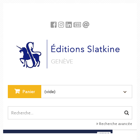
Panneau de gestion des cookies
Panier
(vide)
Recherche avancée