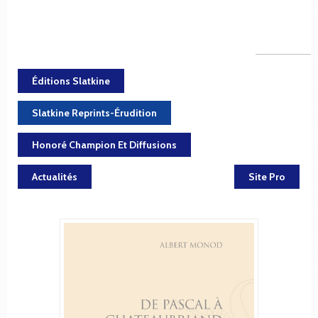
Éditions Slatkine
Slatkine Reprints-Érudition
Honoré Champion Et Diffusions
Actualités
Site Pro