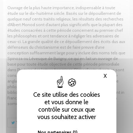
Ouvrage de la plus haute importance, indispensable à toute
étude sur le dix-huitième siècle. Basés sur le dépouillement de
quelque neuf cents traités religieux, les résultats des recherches
d'Albert Monod sont d'autant plus significatifs que la plupart des
études consacrées à cette période concernent au premier chef
les philosophes et ont tendance à négliger les adversaires de
ceux-ci. La grande qualité de ce dépouillement des écrits dus aux
défenseurs du christianisme est de faire preuve d'une
conception suffisamment large pour y inclure des noms tels que
Spinoza ou Lévesque de Burigny, ce qui en fait un ouvrage de
base pour toute étude objective de cette période primordiale
dans l'histoire des lettres françaises. D'excellents chapitres sont
consacrés à Malebranche, Huet, Bossuet, Abbadie, le déisme
X
Masquer le
anglais de Bayle à Voltaire, les courants d'idée du Dictionnaire
philosophique au Système de la nature, etc. Remarquable
bibliographie. // Thorough analysis of the religious movement in
Ce site utilise des cookies
France in 18th century. The results of this study are based on
et vous donne le
some 900 religious treatises
contrôle sur ceux que
vous souhaitez activer
Tweet
Partager
Pinterest
Nos partenaires
(1)