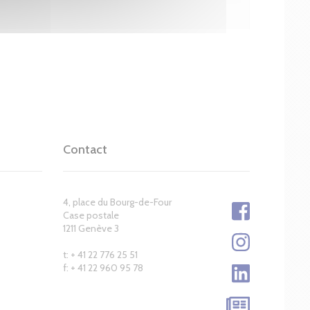
Contact
4, place du Bourg-de-Four
Case postale
1211 Genève 3
t: + 41 22 776 25 51
f: + 41 22 960 95 78