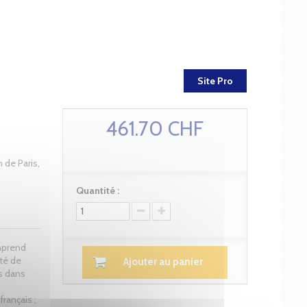
Site Pro
461.70 CHF
 de Paris,
Quantité :
mprend
ité de
Ajouter au panier
s dans
rançais ;