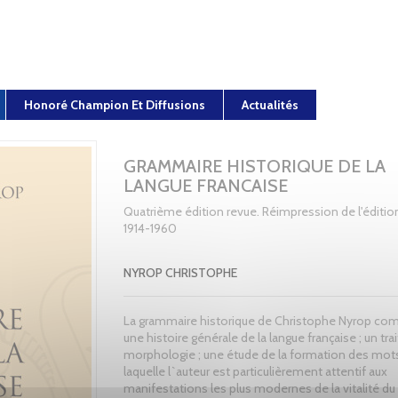
Honoré Champion Et Diffusions
Actualités
GRAMMAIRE HISTORIQUE DE LA
LANGUE FRANCAISE
Quatrième édition revue. Réimpression de l'édition
1914-1960
NYROP CHRISTOPHE
La grammaire historique de Christophe Nyrop co
une histoire générale de la langue française ; un tra
morphologie ; une étude de la formation des mot
laquelle l`auteur est particulièrement attentif aux
manifestations les plus modernes de la vitalité du f