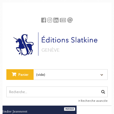
Panneau de gestion des cookies
Panier
(vide)
Recherche avancée