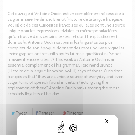
Cet ouvrage d`Antoine Oudin est un complément nécessaire à
sa grammaire. Ferdinand Brunot (Histoire de la langue française.
Vol. III) dit de ces Curiosités françoises qu`elles sont une source
unique pour les expressions triviales et même populacières,
qu`on trouve dans certains textes, et dont l`explication est
donnée là. Antoine Oudin est parmi les linguistes les plus
complets de son époque, donnant des mots nouveaux que les
lexicographes ont recueillis après lui, mais que Nicot ni Monet
n`avaient encore cités. // This work by Antoine Oudin is an
essential complement of his grammar. Ferdinand Brunot
(Histoire de la langue française, vol. III) says of these Curiositez
françoises that "they are a unique source of everyday and even
vulgar turns of speech found in certain texts, giving the
explanation of these". Antoine Oudin ranks among the most
scholarly linguists of his day.
Tweet
Partager
Pinterest
X
Masquer le