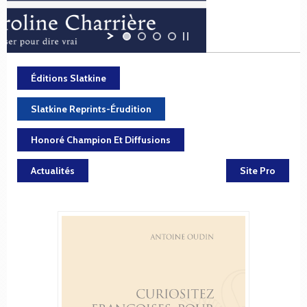
Éditions Slatkine
Slatkine Reprints-Érudition
Honoré Champion Et Diffusions
Actualités
Site Pro