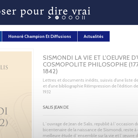
Honoré Champion Et Diffusions
Actualités
SISMONDI LA VIE ET L'OEUVRE D
COSMOPOLITE PHILOSOPHE (177
1842)
Lettres et documents inédits, suisvis d'une liste 
et d'une bibliographie Réimpression de l'édition de
1932
SALIS JEAN DE
L`ouvrage de Jean de Salis, republié à l`occasion d
bicentenaire de la naissance de Sismondi, reste à c
meilleure étude d`ensemble sur la vie et l`œuvre 