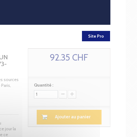
Site Pro
92.35 CHF
'UN
3-
des sources
Quantité :
 Paris,
Ajouter au panier
u
e jour la
de ce