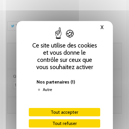
Tweet
Partager
Pinterest
X
Masquer le
Ce site utilise des cookies
82.10 CHF
et vous donne le
contrôle sur ceux que
vous souhaitez activer
Quantité :
Nos partenaires
(1)
Autre
Ajouter au panier
Tout accepter
Tout refuser