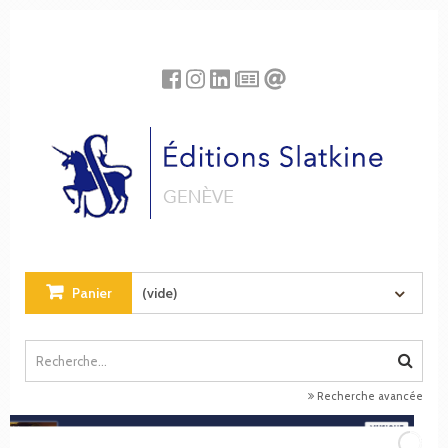
Panneau de gestion des cookies
Panier
(vide)
Recherche avancée