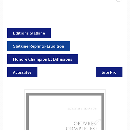
Éditions Slatkine
Slatkine Reprints-Érudition
Honoré Champion Et Diffusions
Actualités
Site Pro