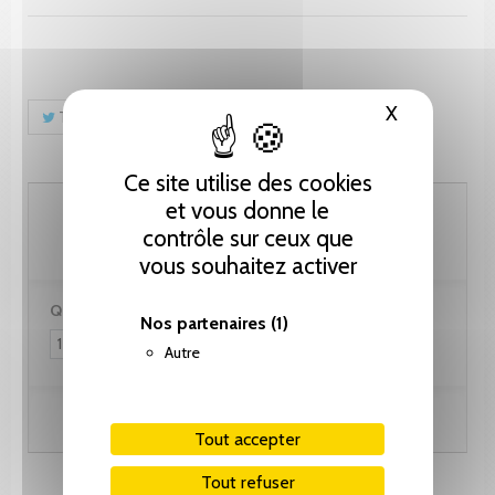
X
Masquer le
Tweet
Partager
Pinterest
Ce site utilise des cookies
61.55 CHF
et vous donne le
contrôle sur ceux que
vous souhaitez activer
Quantité :
Nos partenaires
(1)
Autre
Ajouter au panier
Tout accepter
Tout refuser