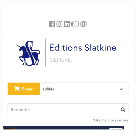
Panneau de gestion des cookies
Panier
(vide)
Recherche avancée