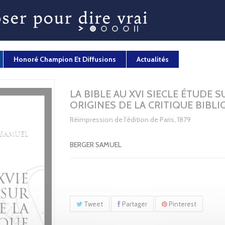
Honoré Champion Et Diffusions
Actualités
LA BIBLE AU XVI SIECLE ÉTUDE S
ORIGINES DE LA CRITIQUE BIBLI
Réimpression de l'édition de Paris, 1879
BERGER SAMUEL
Tweet
Partager
Pinterest