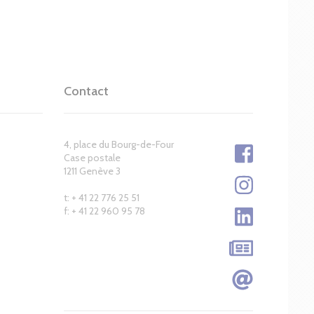
Contact
4, place du Bourg-de-Four
Case postale
1211 Genève 3
t: + 41 22 776 25 51
f: + 41 22 960 95 78