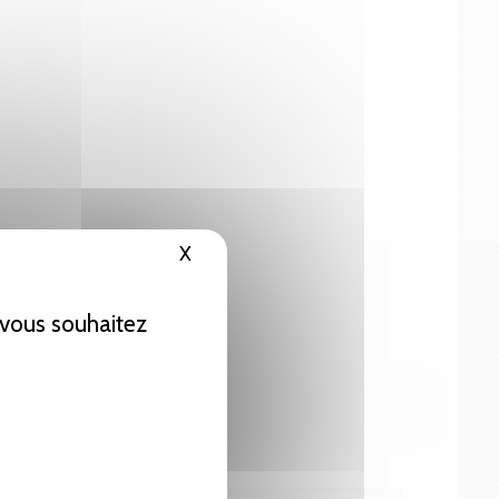
X
Masquer le bandeau des cookies
e vous souhaitez