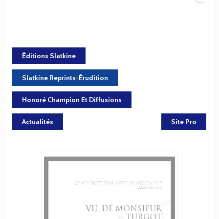
Éditions Slatkine
Slatkine Reprints-Érudition
Honoré Champion Et Diffusions
Actualités
Site Pro