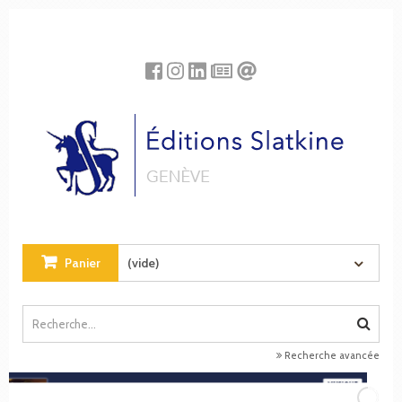
Panneau de gestion des cookies
Panier
(vide)
Recherche avancée