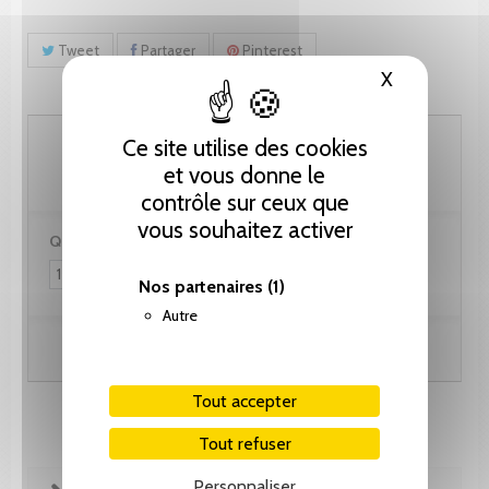
Tweet
Partager
Pinterest
X
Masquer le
51.30 CHF
Ce site utilise des cookies
et vous donne le
contrôle sur ceux que
vous souhaitez activer
Quantité :
Nos partenaires
(1)
Autre
Ajouter au panier
Tout accepter
Tout refuser
Personnaliser