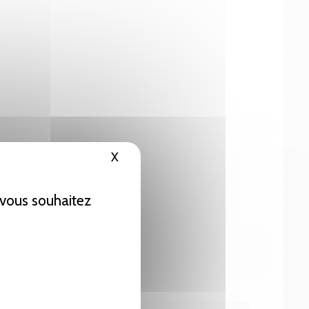
X
Masquer le bandeau des cookies
e vous souhaitez