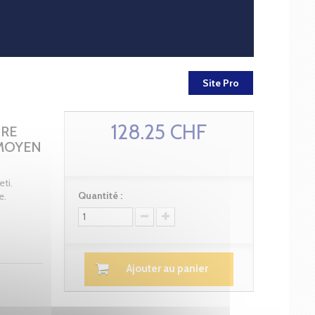
Site Pro
128.25 CHF
URE
 MOYEN
ti.
Quantité :
e.
Ajouter au panier