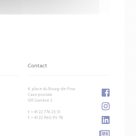
Contact
4, place du Bourg-de-Four
Case postale
1211 Genève 3
t: + 41 22 776 25 51
f: + 41 22 960 95 78