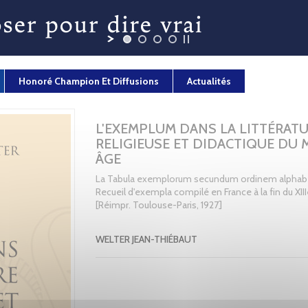
Honoré Champion Et Diffusions
Actualités
L'EXEMPLUM DANS LA LITTÉRAT
RELIGIEUSE ET DIDACTIQUE DU
ÂGE
La Tabula exemplorum secundum ordinem alphabe
Recueil d'exempla compilé en France à la fin du XIII
[Réimpr. Toulouse-Paris, 1927]
WELTER JEAN-THIÉBAUT