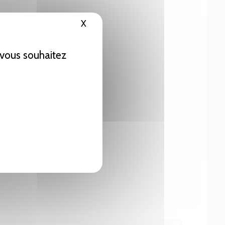
X
Masquer le bandeau des cookies
e vous souhaitez