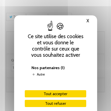
Tweet
Partager
Pinterest
X
Masquer le
Ce site utilise des cookies
384.75 CHF
et vous donne le
contrôle sur ceux que
vous souhaitez activer
Quantité :
Nos partenaires
(1)
Autre
Ajouter au panier
Tout accepter
Tout refuser