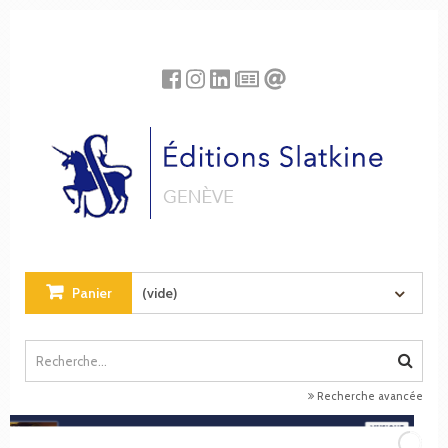
Panneau de gestion des cookies
Panier
(vide)
Recherche avancée