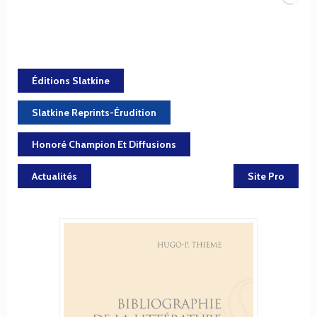
Éditions Slatkine
Slatkine Reprints-Érudition
Honoré Champion Et Diffusions
Actualités
Site Pro