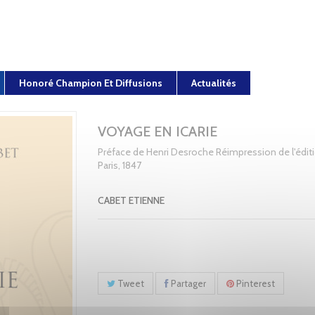
Honoré Champion Et Diffusions
Actualités
VOYAGE EN ICARIE
Préface de Henri Desroche Réimpression de l'édit
Paris, 1847
CABET ETIENNE
Tweet
Partager
Pinterest