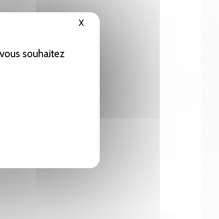
X
Masquer le bandeau des cookies
e vous souhaitez