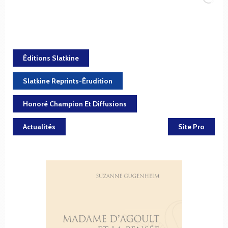
Éditions Slatkine
Slatkine Reprints-Érudition
Honoré Champion Et Diffusions
Actualités
Site Pro