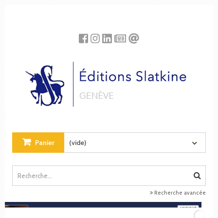
Panneau de gestion des cookies
Panier
(vide)
Recherche avancée