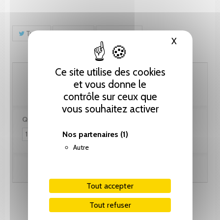
Tweet
Partager
Pinterest
X
Masquer le
Ce site utilise des cookies
61.55 CHF
et vous donne le
contrôle sur ceux que
vous souhaitez activer
Quantité :
Nos partenaires
(1)
Autre
Ajouter au panier
Tout accepter
Tout refuser