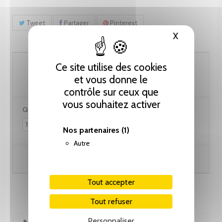
Tweet
Partager
Pinterest
X
Masquer le
46.15 CHF
Ce site utilise des cookies
et vous donne le
contrôle sur ceux que
vous souhaitez activer
Quantité :
Nos partenaires
(1)
Autre
Ajouter au panier
Tout accepter
Tout refuser
Personnaliser