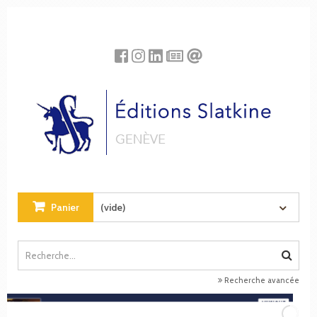
Panneau de gestion des cookies
Panier
(vide)
Recherche avancée