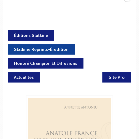
Éditions Slatkine
Slatkine Reprints-Érudition
Honoré Champion Et Diffusions
Actualités
Site Pro