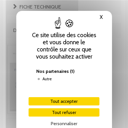
FICHE TECHNIQUE
X
Masquer le
DE LA MÊME COLLECTION
Ce site utilise des cookies
et vous donne le
contrôle sur ceux que
vous souhaitez activer
Nos partenaires
(1)
Autre
Tout accepter
Tout refuser
Personnaliser