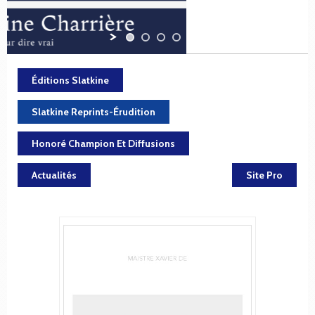
Éditions Slatkine
Slatkine Reprints-Érudition
Honoré Champion Et Diffusions
Actualités
Site Pro