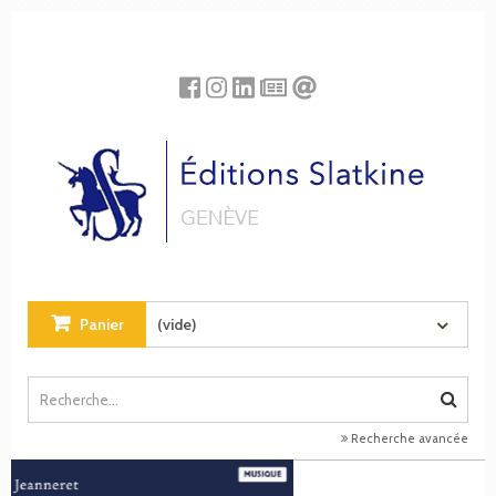
Panneau de gestion des cookies
Panier
(vide)
Recherche avancée