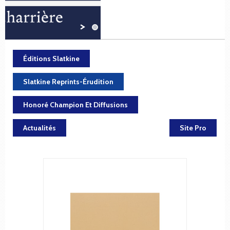
Éditions Slatkine
Slatkine Reprints-Érudition
Honoré Champion Et Diffusions
Actualités
Site Pro