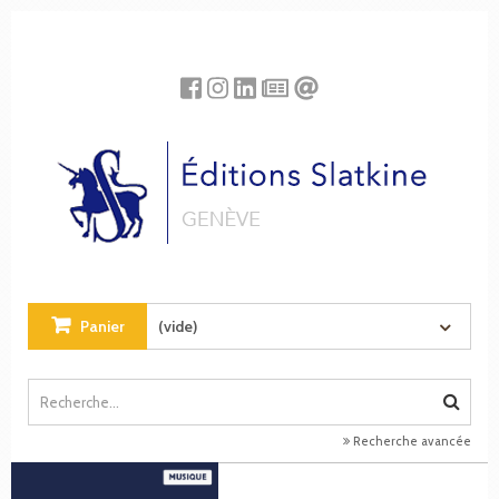
Panneau de gestion des cookies
Panier
(vide)
Recherche avancée