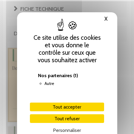
FICHE TECHNIQUE
X
Masquer le
DE LA MÊME COLLECTION
Ce site utilise des cookies
et vous donne le
contrôle sur ceux que
vous souhaitez activer
Nos partenaires
(1)
Autre
Tout accepter
Tout refuser
Personnaliser