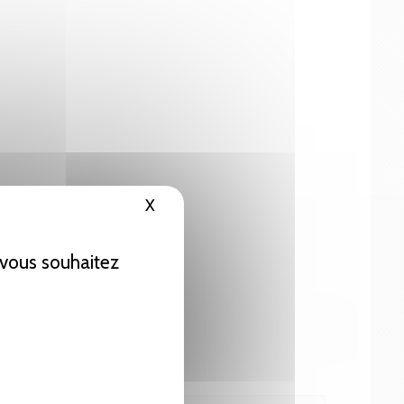
X
Masquer le bandeau des cookies
e vous souhaitez