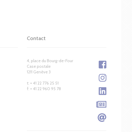
Contact
4, place du Bourg-de-Four
Case postale
1211 Genève 3
t: + 41 22 776 25 51
f: + 41 22 960 95 78