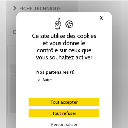
FICHE TECHNIQUE
X
Masquer le
DE LA MÊME COLLECTION
Ce site utilise des cookies
et vous donne le
contrôle sur ceux que
vous souhaitez activer
Nos partenaires
(1)
Autre
Tout accepter
Tout refuser
Personnaliser