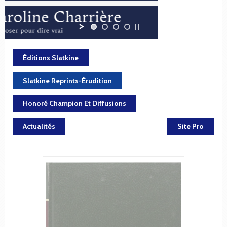
Éditions Slatkine
Slatkine Reprints-Érudition
Honoré Champion Et Diffusions
Actualités
Site Pro