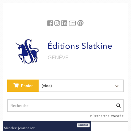
Panneau de gestion des cookies
Panier
(vide)
Recherche avancée