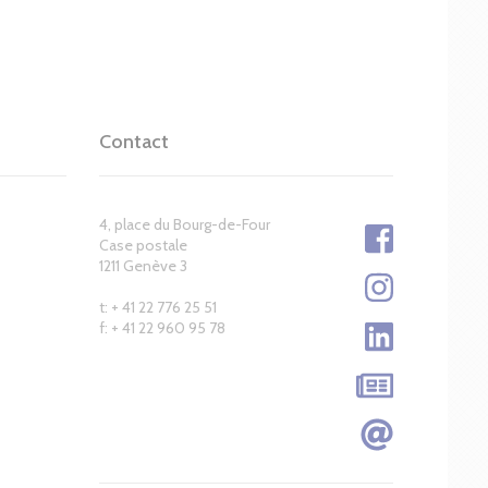
Contact
4, place du Bourg-de-Four
Case postale
1211 Genève 3
t: + 41 22 776 25 51
f: + 41 22 960 95 78