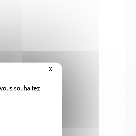
X
Masquer le bandeau des cookies
e vous souhaitez