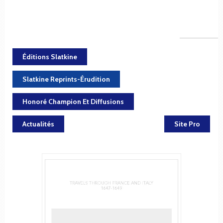
Éditions Slatkine
Slatkine Reprints-Érudition
Honoré Champion Et Diffusions
Actualités
Site Pro