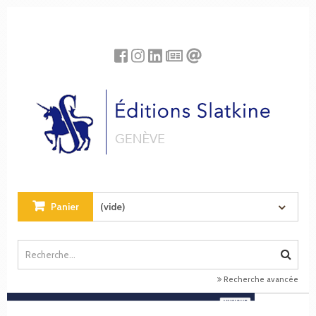
Panneau de gestion des cookies
Panier
(vide)
Recherche avancée