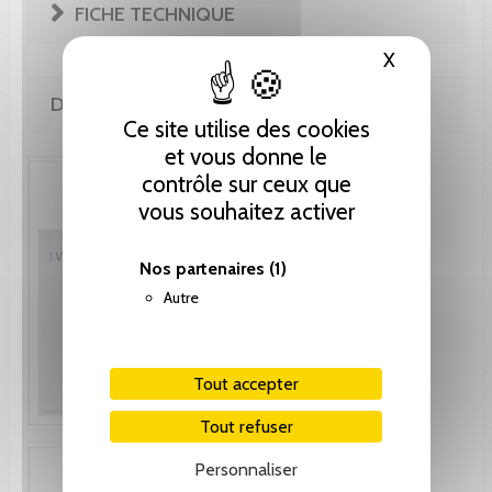
FICHE TECHNIQUE
X
Masquer le
DE LA MÊME COLLECTION
Ce site utilise des cookies
et vous donne le
contrôle sur ceux que
vous souhaitez activer
Nos partenaires
(1)
Autre
Tout accepter
Tout refuser
Personnaliser