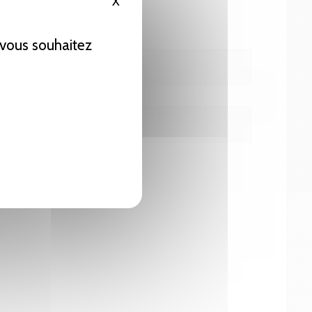
X
Masquer le bandeau des cookies
e vous souhaitez