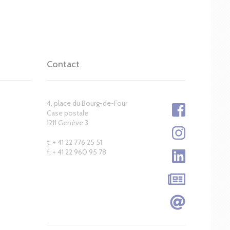
Contact
4, place du Bourg-de-Four
Case postale
1211 Genève 3
t: + 41 22 776 25 51
f: + 41 22 960 95 78