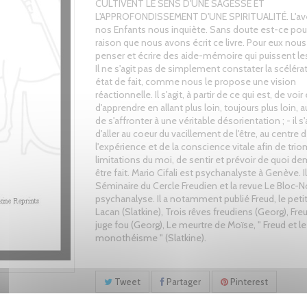
CULTIVENT LE SENS D'UNE SAGESSE ET
L'APPROFONDISSEMENT D'UNE SPIRITUALITÉ. L'ave
nos Enfants nous inquiète. Sans doute est-ce pou
raison que nous avons écrit ce livre. Pour eux nou
penser et écrire des aide-mémoire qui puissent les 
Il ne s'agit pas de simplement constater la scéléra
état de fait, comme nous le propose une vision
réactionnelle. Il s'agit, à partir de ce qui est, de voir 
d'apprendre en allant plus loin, toujours plus loin, a
de s'affronter à une véritable désorientation ; - il s'a
d'aller au coeur du vacillement de l'être, au centre 
l'expérience et de la conscience vitale afin de tri
limitations du moi, de sentir et prévoir de quoi d
être fait. Mario Cifali est psychanalyste à Genève. Il 
Séminaire du Cercle Freudien et la revue Le Bloc-N
psychanalyse. Il a notamment publié Freud, le peti
Lacan (Slatkine), Trois rêves freudiens (Georg), Fre
juge fou (Georg), Le meurtre de Moïse, " Freud et le
monothéisme " (Slatkine).
Tweet
Partager
Pinterest