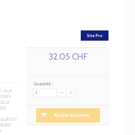
Site Pro
32.05 CHF
Quantité :
: A LA
CHOSES
CELLE
GES
Ajouter au panier
IQUES ET
IERONT
I