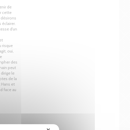
nir de
r cette
s désirons
éclairer.
tesse d'un
et
u risque
git, oui,
de
ompher des
emain peut
dirige le
otes de la
t Hans et
ud face au