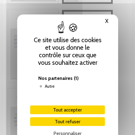
X
Masquer le
Ce site utilise des cookies
et vous donne le
contrôle sur ceux que
vous souhaitez activer
Nos partenaires
(1)
Autre
Tout accepter
Tout refuser
Personnaliser