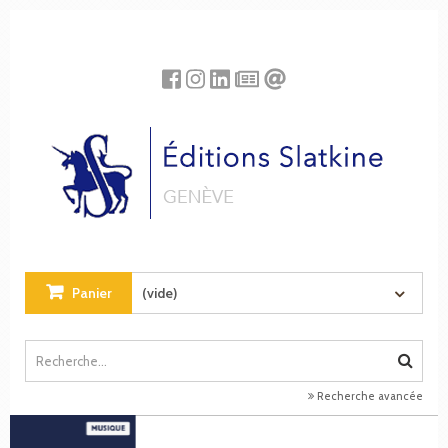
Panneau de gestion des cookies
Panier
(vide)
Recherche avancée