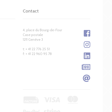
Contact
4, place du Bourg-de-Four
Case postale
1211 Genève 3
t: + 41 22 776 25 51
f: + 41 22 960 95 78