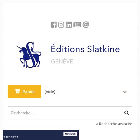
Panneau de gestion des cookies
Panier
(vide)
Recherche avancée