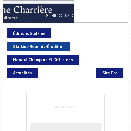
Éditions Slatkine
Slatkine Reprints-Érudition
Honoré Champion Et Diffusions
Actualités
Site Pro