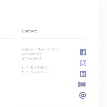
Contact
4, place du Bourg-de-Four
Case postale
1211 Genève 3
t: + 41 22 776 25 51
f: + 41 22 960 95 78