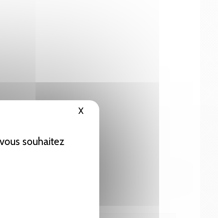
X
Masquer le bandeau des cookies
e vous souhaitez