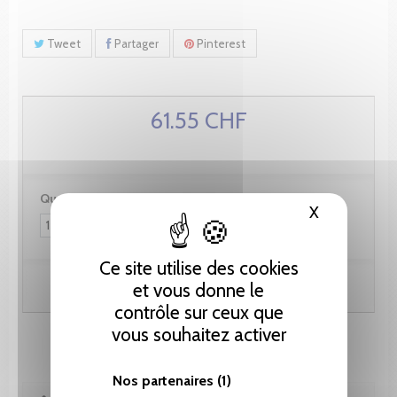
Tweet
Partager
Pinterest
61.55 CHF
Quantité :
X
Masquer le
Ce site utilise des cookies
Ajouter au panier
et vous donne le
contrôle sur ceux que
vous souhaitez activer
Nos partenaires
(1)