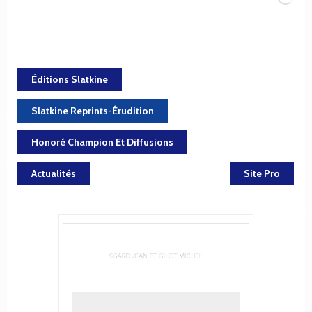
Éditions Slatkine
Slatkine Reprints-Érudition
Honoré Champion Et Diffusions
Actualités
Site Pro