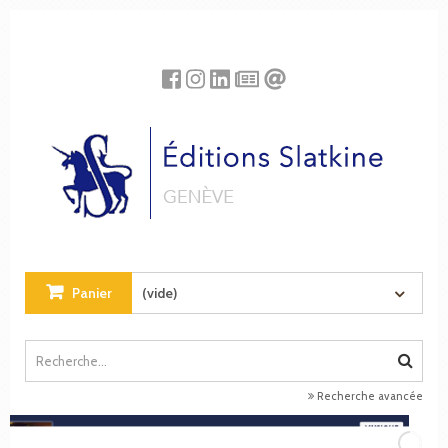
Panneau de gestion des cookies
Panier
(vide)
Recherche avancée