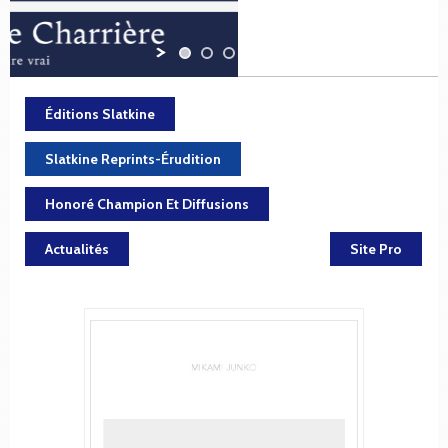
Éditions Slatkine
Slatkine Reprints-Érudition
Honoré Champion Et Diffusions
Actualités
Site Pro