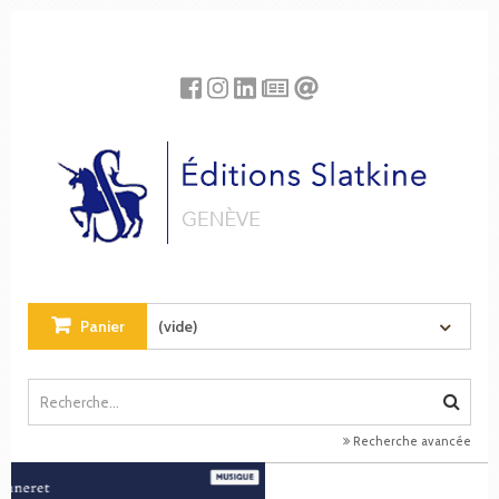
Panneau de gestion des cookies
Panier
(vide)
Recherche avancée