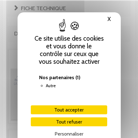
FICHE TECHNIQUE
X
Masquer le
DE LA MÊME COLLECTION
Ce site utilise des cookies
et vous donne le
contrôle sur ceux que
vous souhaitez activer
Nos partenaires
(1)
Autre
Tout accepter
Tout refuser
Personnaliser