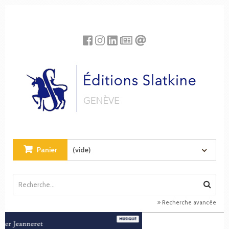
Panneau de gestion des cookies
Panier
(vide)
Recherche avancée