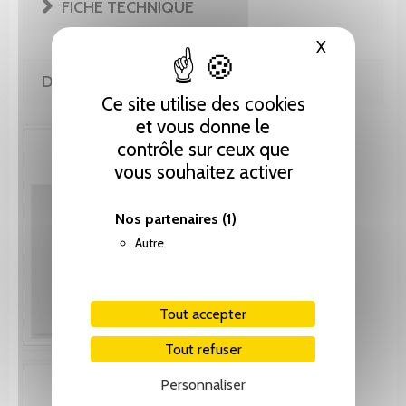
FICHE TECHNIQUE
X
Masquer le
DE LA MÊME COLLECTION
Ce site utilise des cookies
et vous donne le
contrôle sur ceux que
vous souhaitez activer
Nos partenaires
(1)
Autre
Tout accepter
Tout refuser
Personnaliser