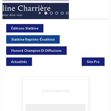
Éditions Slatkine
Slatkine Reprints-Érudition
Honoré Champion Et Diffusions
Actualités
Site Pro