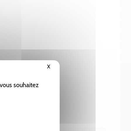
X
Masquer le bandeau des cookies
e vous souhaitez