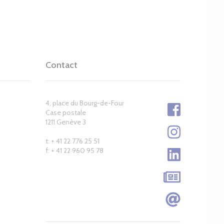
Contact
4, place du Bourg-de-Four
Case postale
1211 Genève 3
t: + 41 22 776 25 51
f: + 41 22 960 95 78