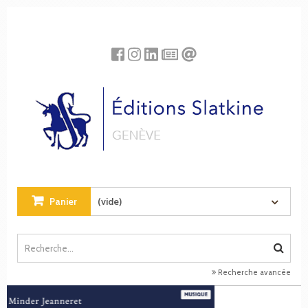
Panneau de gestion des cookies
Panier
(vide)
Recherche avancée