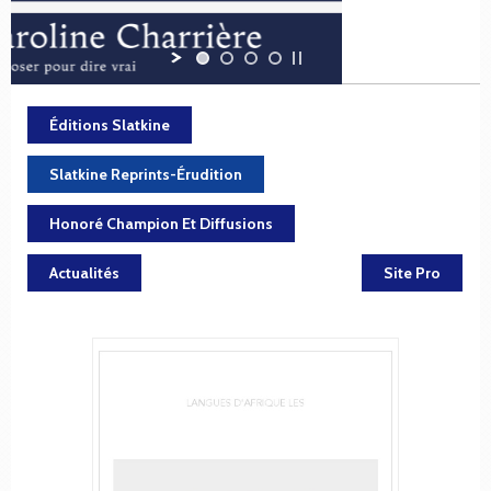
Éditions Slatkine
Slatkine Reprints-Érudition
Honoré Champion Et Diffusions
Actualités
Site Pro