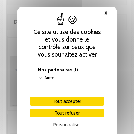
X
Masquer le
DE LA MÊME COLLECTION
Ce site utilise des cookies
et vous donne le
contrôle sur ceux que
vous souhaitez activer
Nos partenaires
(1)
Autre
Tout accepter
Tout refuser
Personnaliser