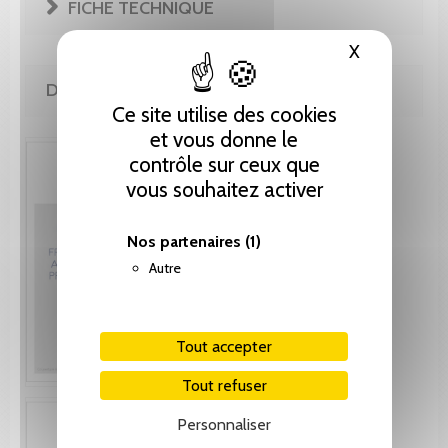
FICHE TECHNIQUE
X
Masquer le
DE LA MÊME COLLECTION
Ce site utilise des cookies
et vous donne le
contrôle sur ceux que
vous souhaitez activer
Nos partenaires
(1)
Autre
Tout accepter
Tout refuser
Personnaliser