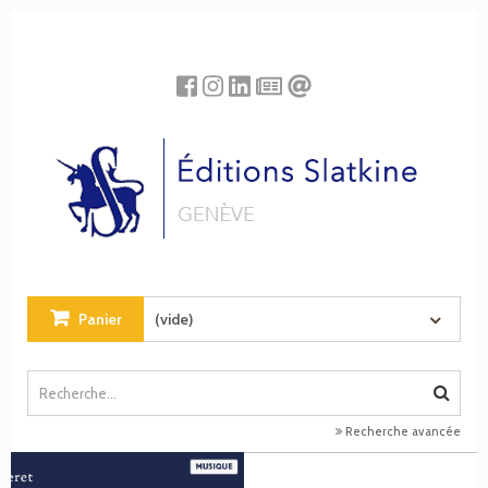
Panneau de gestion des cookies
Panier
(vide)
Recherche avancée