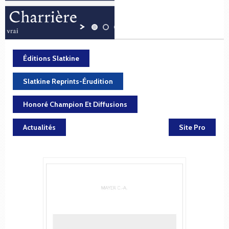
Éditions Slatkine
Slatkine Reprints-Érudition
Honoré Champion Et Diffusions
Actualités
Site Pro