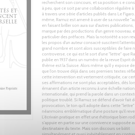
recherchent son concours, et sa position s e con
à peu, que ce soit par une collaboration régulière à 
à travers une série d'articles publiés dans Le Figaro
même, Ramuz est amené à user de sa nouvelle "aut
en faisant briller son aura sur d'autres publications,
marque par des productions d'un genre nouveau, e
particulier des préfaces. Mais la notoriété a son rev
les propos d'un auteur consacré suscitent l'attenti
grand nombre et sont alors susceptibles de faire na
controverse, ce qui est le sort d'une "lettre" que 
publie en 1937 dans un numéro de la revue Esprit d
thème est la Suisse. Alors même qu'il y expose de
que l'on trouve déjà dans ses premiers textes réfle
cette intervention est vertement critiquée, car cer
ses affirmations ne sont plus acceptables, dès lors
émanent d'un artiste reconnu à une échelle nationa
internationale, qui prend la parole dans un context
politique troublé. Si Ramuz se défend d'avoir fait d
provocation, le ton qu'il adopte dans cette "lettre"
néanmoins emblématique d'une posture qu'il reve
L'écrivain pratique en effet une rhétorique bien rod
s'appuie en partie sur une connivence supposée a
destinataire du texte. Mais son discours se bâtit
simultanément et quasi inévitablement en contre