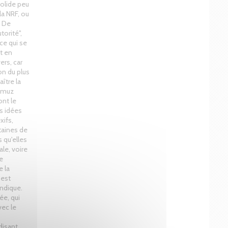
solide peu
la NRF, ou
. De
orité",
 ce qui se
t en
ers, car
on du plus
ître la
Ramuz
ont le
s idées
xifs,
taines de
 qu'elles
le, voire
e
e la
 est
ndique.
ée, qui
vec le
disant