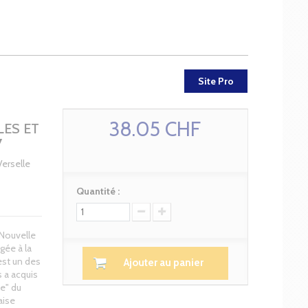
Site Pro
38.05 CHF
LES ET
7
Verselle
Quantité :
 Nouvelle
ée à la
est un des
Ajouter au panier
 a acquis
le" du
aise