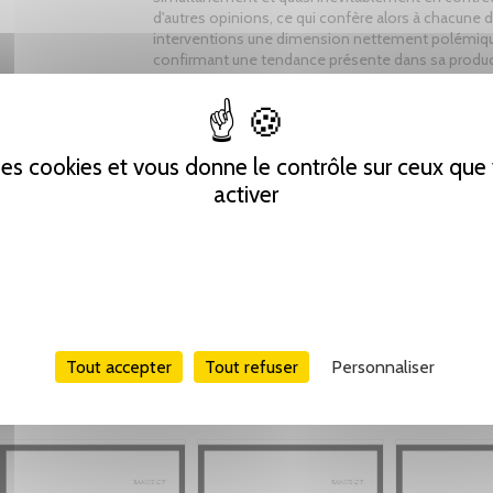
d'autres opinions, ce qui confère alors à chacune 
interventions une dimension nettement polémiq
confirmant une tendance présente dans sa produ
antérieure.
Tweet
Partager
Pinterest
 des cookies et vous donne le contrôle sur ceux qu
activer
Tout accepter
Tout refuser
Personnaliser