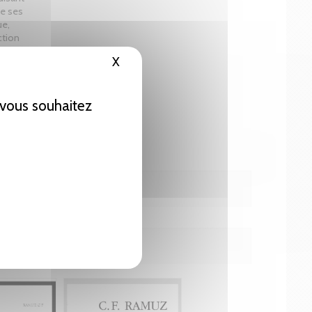
de ses
ue,
ction
X
Masquer le bandeau des cookies
e vous souhaitez