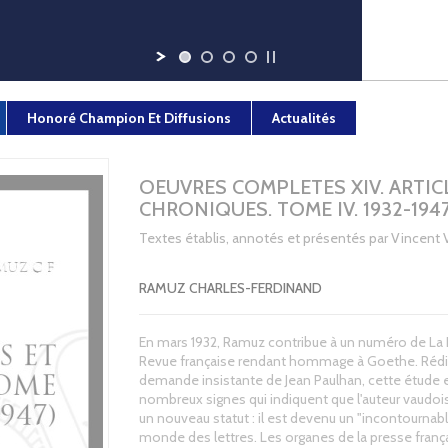
Honoré Champion Et Diffusions
Actualités
OEUVRES COMPLETES XIV. ARTIC
CHRONIQUES. TOME IV. 1932-194
Textes établis, annotés et présentés par Vincent 
RAMUZ CHARLES-FERDINAND
En mars 1932, Ramuz contribue à un numéro de La
Revue française rendant hommage à Goethe. Rédig
demande insistante de Jean Paulhan, cette étude 
nombreux signes qui indiquent que l'auteur vaudois
un nouveau statut : il est devenu un "incontournab
monde des lettres. Les organes de la presse franç