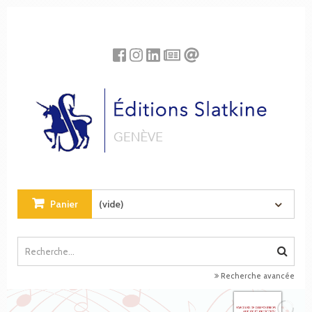
Panneau de gestion des cookies
Panier
(vide)
Recherche avancée