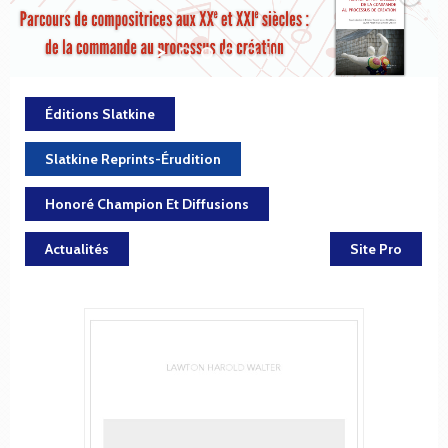
Éditions Slatkine
Slatkine Reprints-Érudition
Honoré Champion Et Diffusions
Actualités
Site Pro