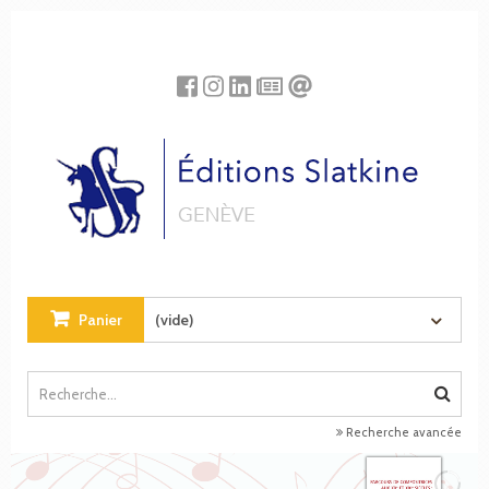
Panneau de gestion des cookies
Panier
(vide)
Recherche avancée