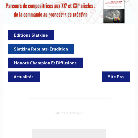
Éditions Slatkine
Slatkine Reprints-Érudition
Honoré Champion Et Diffusions
Actualités
Site Pro