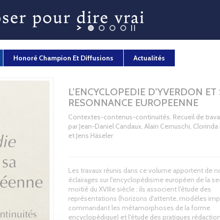
Honoré Champion Et Diffusions
Actualités
L'ENCYCLOPEDIE D'YVERDON ET 
RESONNANCE EUROPEENNE
Contextes-contenus-continuités. Recueil de trava
par Jean-Daniel Candaux, Alain Cernuschi, Clorind
et Jens Häseler
Les travaux réunis dans ce volume apportent de 
éclairages sur l'encyclopédisme européen de la s
moitié du XVIIIe siècle : ils associent l'étude des
représentations (horizons d'attente, modèles impl
commandant les métamorphoses de la forme
encyclopédique) et l'étude des pratiques rédaction