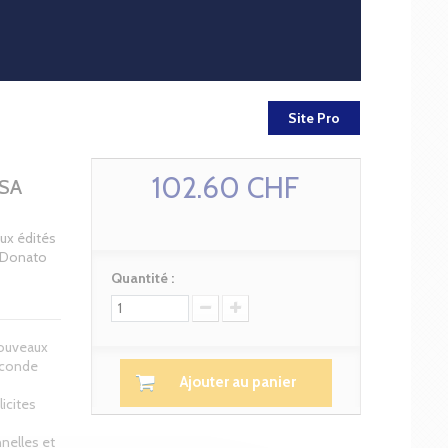
Site Pro
102.60 CHF
SA
ux édités
a Donato
Quantité :
nouveaux
econde
Ajouter au panier
icites
nelles et