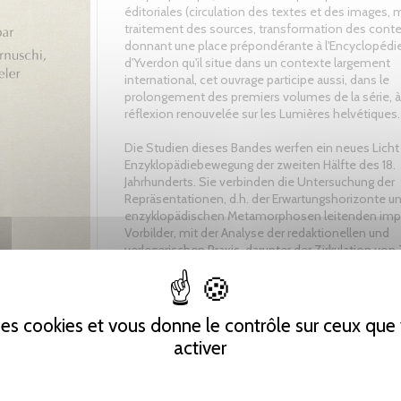
éditoriales (circulation des textes et des images,
traitement des sources, transformation des conte
donnant une place prépondérante à l'Encyclopédie
d'Yverdon qu'il situe dans un contexte largement
international, cet ouvrage participe aussi, dans le
prolongement des premiers volumes de la série, 
réflexion renouvelée sur les Lumières helvétiques.
Die Studien dieses Bandes werfen ein neues Licht 
Enzyklopädiebewegung der zweiten Hälfte des 18.
Jahrhunderts. Sie verbinden die Untersuchung der
Repräsentationen, d.h. der Erwartungshorizonte un
enzyklopädischen Metamorphosen leitenden impl
Vorbilder, mit der Analyse der redaktionellen und
verlegerischen Praxis, darunter der Zirkulation von
Bildmaterial, des Umgang mit den Quellen und der
Umformung der Inhalte. Indem die sogenannte
Encyclopédie d'Yverdon hier in einem weiten,
internationalen Kontext verortet wird, kann der S
 des cookies et vous donne le contrôle sur ceux qu
ebenfalls, und damit reiht er sich in die Publikatio
activer
Reihe würdig ein, einen Beitrag zur Neubetrachtung
Schweizer Aufklärung leisten.