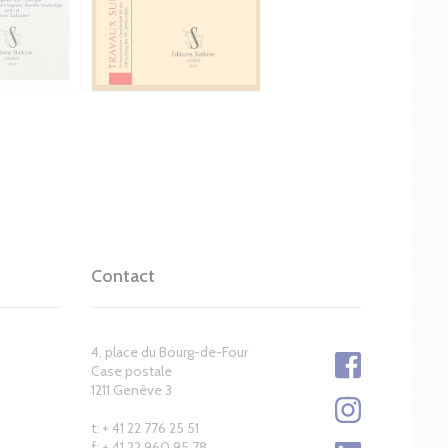
Contact
4, place du Bourg-de-Four
Case postale
1211 Genève 3
t: + 41 22 776 25 51
f: + 41 22 960 95 78