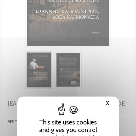
X
Hide cooki
JEAN CAPODISTRIA, GLOIRE ET SOLITUDE
This site uses cookies
BERTHOUD-PAPANDROPOULOU IOANNA
and gives you control