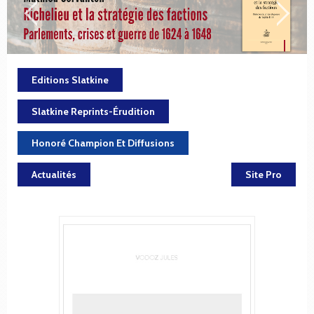
Editions Slatkine
Slatkine Reprints-Érudition
Honoré Champion Et Diffusions
Actualités
Site Pro