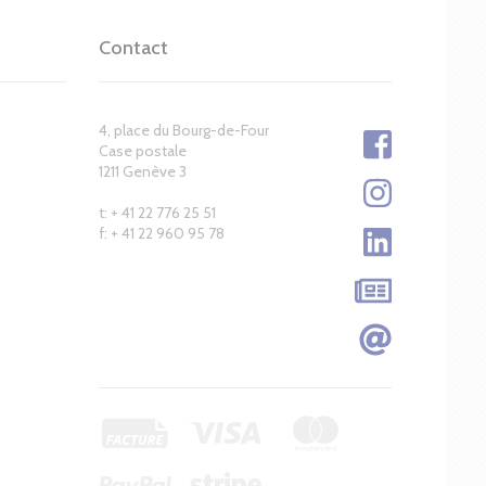
Contact
4, place du Bourg-de-Four
Case postale
1211 Genève 3
t: + 41 22 776 25 51
f: + 41 22 960 95 78