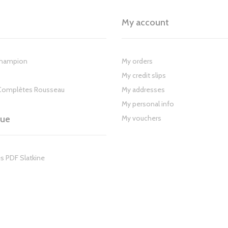
My account
Champion
My orders
My credit slips
Complètes Rousseau
My addresses
My personal info
gue
My vouchers
s PDF Slatkine