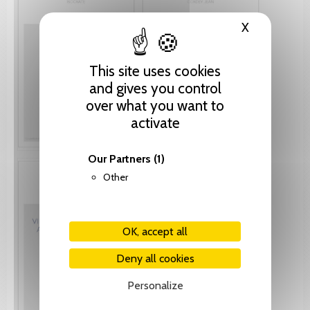
X
Hide cooki
This site uses cookies
and gives you control
over what you want to
activate
Our Partners
(1)
Other
OK, accept all
Deny all cookies
Personalize