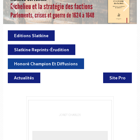
Editions Slatkine
Slatkine Reprints-Érudition
Honoré Champion Et Diffusions
Actualités
Site Pro