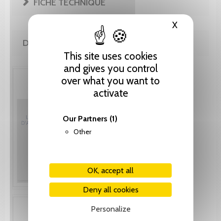
FICHE TECHNIQUE
X
Hide cooki
DE LA MÊME COLLECTION
This site uses cookies
and gives you control
over what you want to
activate
Our Partners
(1)
Other
OK, accept all
Deny all cookies
Personalize