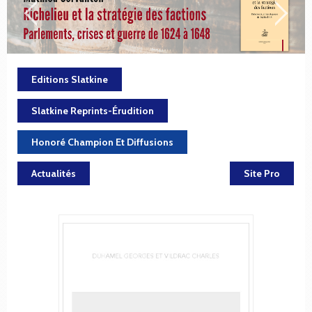
Editions Slatkine
Slatkine Reprints-Érudition
Honoré Champion Et Diffusions
Actualités
Site Pro