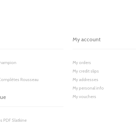
My account
Champion
My orders
My credit slips
Complètes Rousseau
My addresses
My personal info
gue
My vouchers
s PDF Slatkine