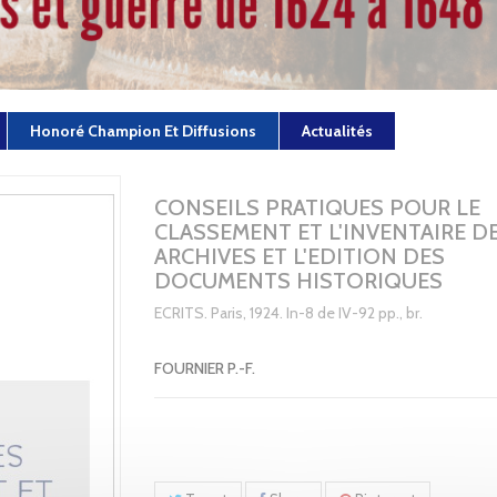
Honoré Champion Et Diffusions
Actualités
CONSEILS PRATIQUES POUR LE
CLASSEMENT ET L'INVENTAIRE D
ARCHIVES ET L'EDITION DES
DOCUMENTS HISTORIQUES
ECRITS. Paris, 1924. In-8 de IV-92 pp., br.
FOURNIER P.-F.