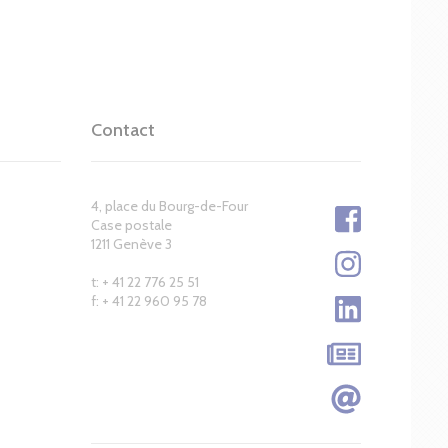
Contact
4, place du Bourg-de-Four
Case postale
1211 Genève 3
t: + 41 22 776 25 51
f: + 41 22 960 95 78