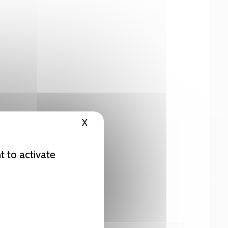
X
Hide cookie banner
t to activate