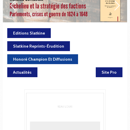
Editions Slatkine
Slatkine Reprints-Érudition
Honoré Champion Et Diffusions
Actualités
Site Pro