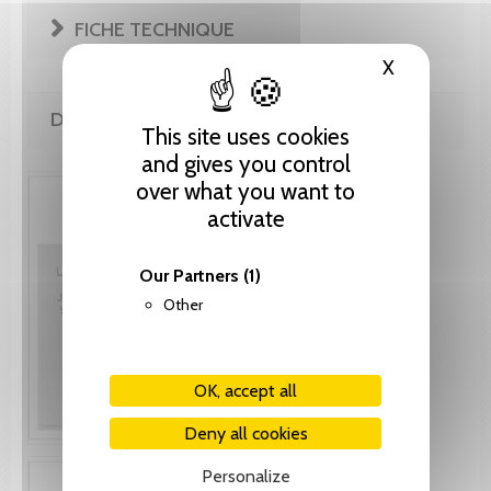
FICHE TECHNIQUE
X
Hide cooki
DE LA MÊME COLLECTION
This site uses cookies
and gives you control
over what you want to
activate
Our Partners
(1)
Other
OK, accept all
Deny all cookies
Personalize