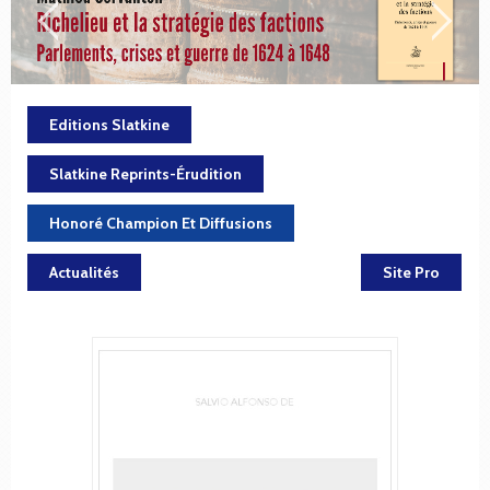
Editions Slatkine
Slatkine Reprints-Érudition
Honoré Champion Et Diffusions
Actualités
Site Pro