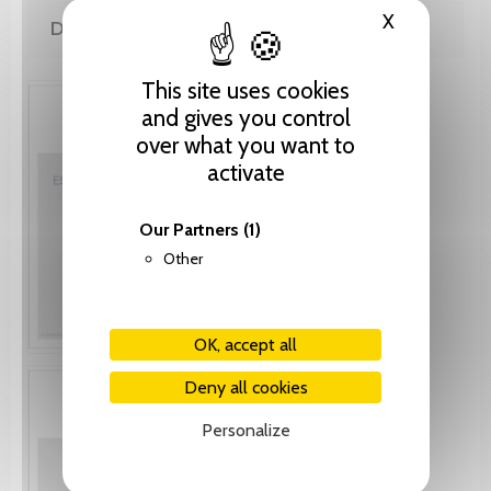
X
Hide cooki
DE LA MÊME COLLECTION
This site uses cookies
and gives you control
over what you want to
activate
Our Partners
(1)
Other
OK, accept all
Deny all cookies
Personalize