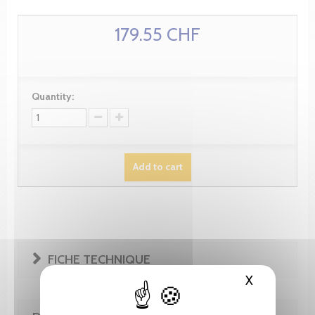
179.55 CHF
Quantity:
Add to cart
FICHE TECHNIQUE
X
Hide cooki