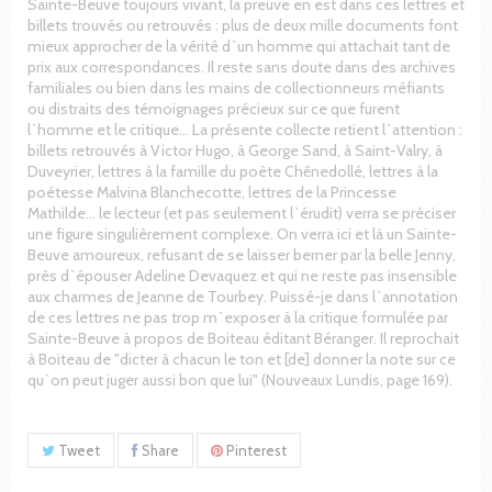
Sainte-Beuve toujours vivant, la preuve en est dans ces lettres et
billets trouvés ou retrouvés : plus de deux mille documents font
mieux approcher de la vérité d`un homme qui attachait tant de
prix aux correspondances. Il reste sans doute dans des archives
familiales ou bien dans les mains de collectionneurs méfiants
ou distraits des témoignages précieux sur ce que furent
l`homme et le critique… La présente collecte retient l`attention :
billets retrouvés à Victor Hugo, à George Sand, à Saint-Valry, à
Duveyrier, lettres à la famille du poète Chênedollé, lettres à la
poétesse Malvina Blanchecotte, lettres de la Princesse
Mathilde… le lecteur (et pas seulement l`érudit) verra se préciser
une figure singulièrement complexe. On verra ici et là un Sainte-
Beuve amoureux, refusant de se laisser berner par la belle Jenny,
près d`épouser Adeline Devaquez et qui ne reste pas insensible
aux charmes de Jeanne de Tourbey. Puissé-je dans l`annotation
de ces lettres ne pas trop m`exposer à la critique formulée par
Sainte-Beuve à propos de Boiteau éditant Béranger. Il reprochait
à Boiteau de "dicter à chacun le ton et [de] donner la note sur ce
qu`on peut juger aussi bon que lui" (Nouveaux Lundis, page 169).
Tweet
Share
Pinterest