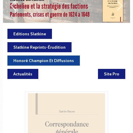
Editions Slatkine
Slatkine Reprints-Érudition
Honoré Champion Et Diffusions
Actualités
Site Pro