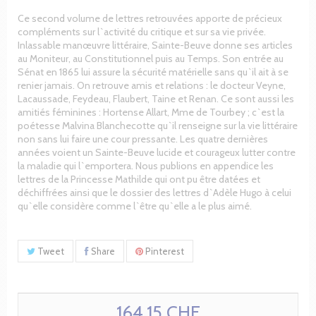
Ce second volume de lettres retrouvées apporte de précieux
compléments sur l`activité du critique et sur sa vie privée.
Inlassable manœuvre littéraire, Sainte-Beuve donne ses articles
au Moniteur, au Constitutionnel puis au Temps. Son entrée au
Sénat en 1865 lui assure la sécurité matérielle sans qu`il ait à se
renier jamais. On retrouve amis et relations : le docteur Veyne,
Lacaussade, Feydeau, Flaubert, Taine et Renan. Ce sont aussi les
amitiés féminines : Hortense Allart, Mme de Tourbey ; c`est la
poétesse Malvina Blanchecotte qu`il renseigne sur la vie littéraire
non sans lui faire une cour pressante. Les quatre dernières
années voient un Sainte-Beuve lucide et courageux lutter contre
la maladie qui l`emportera. Nous publions en appendice les
lettres de la Princesse Mathilde qui ont pu être datées et
déchiffrées ainsi que le dossier des lettres d`Adèle Hugo à celui
qu`elle considère comme l`être qu`elle a le plus aimé.
Tweet
Share
Pinterest
164.15 CHF