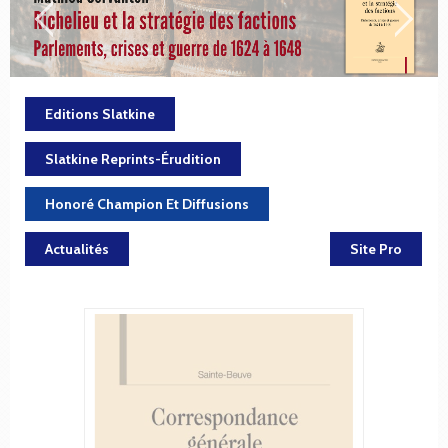
Editions Slatkine
Slatkine Reprints-Érudition
Honoré Champion Et Diffusions
Actualités
Site Pro